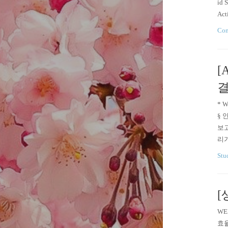
id
Ac
버튼
Com
ka
[
* 
§ 
보고
리가
있는
Stu
app 
[
WE
효율