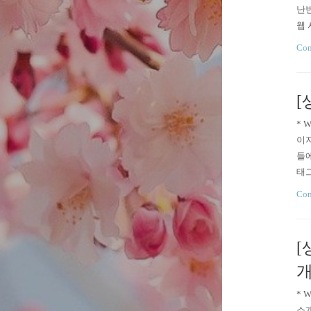
난번
웹 사
Com
[
* 
이지
들에
태그
nt-
Com
[
* 
소개