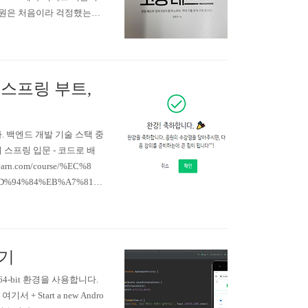
 지원은 처음이라 걱정했는데
, 슬슬 개발자로 취직을 준
업..
우는 스프링 부트,
 백엔드 개발 기술 스택 중
 스프링 입문 - 코드로 배
n.com/course/%EC%8
D%94%84%EB%A7%81%
 DB 접근 기술 - 인프런 |
게 학습할 수 있..
보기
s 64-bit 환경을 사용합니다.
 Start a new Andro