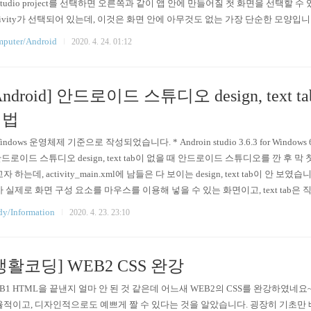
 Studio project를 선택하면 오른쪽과 같이 앱 안에 만들어질 첫 화면을 선택할 수 있습
tivity가 선택되어 있는데, 이것은 화면 안에 아무것도 없는 가장 단순한 모양입니다
을 누르면 이렇게 Name, Project name, Save location, Language를 입력할 수 
puter/Android
2020. 4. 24. 01:12
ge Name에는 아무거나 입력해..
Android] 안드로이드 스튜디오 design, text 
결법
Windows 운영체제 기준으로 작성되었습니다. * Androin studio 3.6.3 for Window
안드로이드 스튜디오 design, text tab이 없을 때 안드로이드 스튜디오를 깐 후
자 하는데, activity_main.xml에 남들은 다 보이는 design, text tab이 안 보였습
 실제로 화면 구성 요소를 마우스를 이용해 넣을 수 있는 화면이고, text tab은 
 텍스트 화면입니다. 버전에 따라 크게 두 가지 방법이 있습니다. 1. 3.6 ver 이하 and
dy/Information
2020. 4. 23. 23:10
> res > values > styles..
생활코딩] WEB2 CSS 완강
B1 HTML을 끝낸지 얼마 안 된 것 같은데 어느새 WEB2의 CSS를 완강하였네요~!
적이고, 디자인적으로도 예쁘게 짤 수 있다는 것을 알았습니다. 굉장히 기초만 배