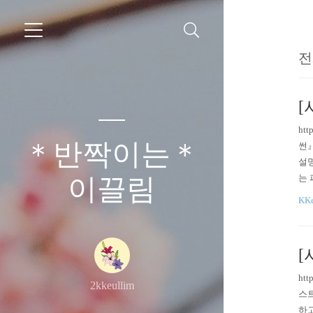
전
[
ht
＊반짝이는＊
썬』
설명
는 
이끌림
어볼
KKe
베타
요!
[
htt
2kkeullim
스트
하고