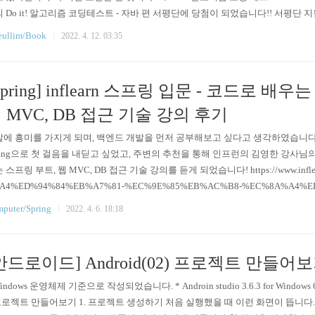
 Do it! 알고리즘 코딩테스트 - 자바 편 서평단에 당첨이 되었습니다!! 서평단
게 좋은 기회 주셔서 감사합니다ㅎㅎ!!! 현재 컴퓨터공학과 4학년에 재학중이고
ullim/Book
2022. 4. 12. 03:35
는 학생으로서, 코딩테스트의 중요성은 말 할 필요가 없죠..!! 거의 대부분의 대기
Spring] inflearn 스프링 입문 - 코드로 배
 MVC, DB 접근 기술 강의 후기
에 흥미를 가지게 되며, 백엔드 개발을 먼저 공부해보고 싶다고 생각하였습니다.
ring으로 첫 걸음을 내딛고 싶었고, 주변의 추천을 통해 인프런의 김영한 강사님의
 스프링 부트, 웹 MVC, DB 접근 기술 강의를 듣게 되었습니다! https://www.inflear
A4%ED%94%84%EB%A7%81-%EC%9E%85%EB%AC%B8-%EC%8A%A4%E
%B6%80%ED%8A%B8 [무료] 스프링 입문 - 코드로 배우는 스프링 부트, 웹 MVC,
puter/Spring
2022. 4. 6. 18:18
 스프링 입문자가 예제를 만들어가면서 스프링 웹 애플리케이션 개발 전반을 빠르
안드로이드] Android(02) 프로젝트 만들어
Windows 운영체제 기준으로 작성되었습니다. * Androin studio 3.6.3 for Window
프로젝트 만들어보기 1. 프로젝트 생성하기 처음 실행했을 때 이런 화면이 뜹니다. 여기서 +