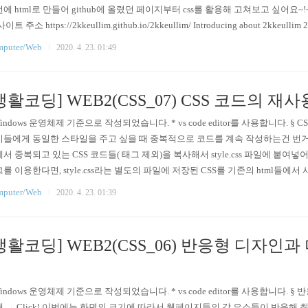
에 html로 만들어 github에 올렸던 페이지부터 css를 활용해 고쳐보고 싶어요~!~! github rep
이트 주소 https://2kkeullim.github.io/2kkeullim/ Introducing about 2kkeullim 2k
puter/Web
2020. 4. 23. 01:49
생활코딩] WEB2(CSS_07) CSS 코드의 재사
Windows 운영체제 기준으로 작성되었습니다. * vs code editor를 사용합니다. §
들에게 동일한 스타일을 주고 싶을 때 중복적으로 코드를 계속 작성하는건 번거로우
서 중복되고 있는 CSS 코드들( 태그 제외)을 복사해서 style.css 파일에 붙여넣
를 이용한다면, style.css라는 별도의 파일에 저장된 CSS를 기존의 html들에서 사용할 수 있게 됩
size: 60px; border-bottom:3p..
puter/Web
2020. 4. 23. 01:39
생활코딩] WEB2(CSS_06) 반응형 디자인과
개
Windows 운영체제 기준으로 작성되었습니다. * vs code editor를 사용합니다.
 → Click! 이번에는 화면의 크기에 따라서 웹페이지들의 각 요소들이 반응해