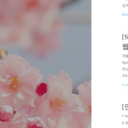
싱의
이렇
KKe
비하
[
웹
개발
Sp
우는
A%
EB
Com
강의
[
* 
§ 