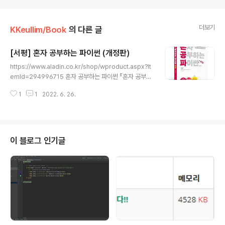
더보기
KKeullim/Book
의 다른 글
[서평] 혼자 공부하는 파이썬 (개정판)
글 내용
https://www.aladin.co.kr/shop/wproduct.aspx?It
emId=294996715 혼자 공부하는 파이썬 『혼자 공부하
는 파이썬』이 더욱 흥미있고 알찬 내용으로 개정되었다. 프
1
1
2022. 6. 26.
로그래밍이 정말 처음인 입문자도 따라갈 수 있는 친절한
설명과 단계별 학습은 그대로! 혼자 공부하더라도 체계적
으 www.aladin.co.kr 제가 한빛미디어의 혼자 공부하는
파이썬 (개정판) 책의 베타리더로 선정되었습니당~~!! 5월
9일 원고를 받고 베타리딩을 하며, 책을 미리 읽어볼 수 있
이 블로그 인기글
는 기회를 가졌어요! 그리고 6월 초 베타리딩을 완료한 기
념으로 실물 책을 받아볼 수 있었습니다. 베타리딩에서도
한 번 읽어보았지만, 실물 책으로도 읽고, 리뷰를 남기고 싶
어서 이렇게 글을 작성하게 되었어요! 먼저 책..