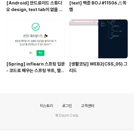
[Android] 안드로이드 스튜디
[text] 백준 BOJ #11506 占쏙
오 design, text tab이 없을 때
옙
해결법
[Spring] inflearn 스프링 입문
[생활코딩] WEB2(CSS_05) 그
- 코드로 배우는 스프링 부트, 웹
리드
MVC, DB 접근 기술 강의 후기
의안내
티스토리
로그인
고객센터
© Daum Corp.