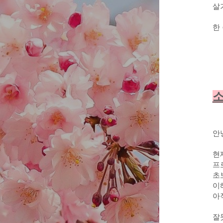
살
한 
안
현
프
초
이
아
잘