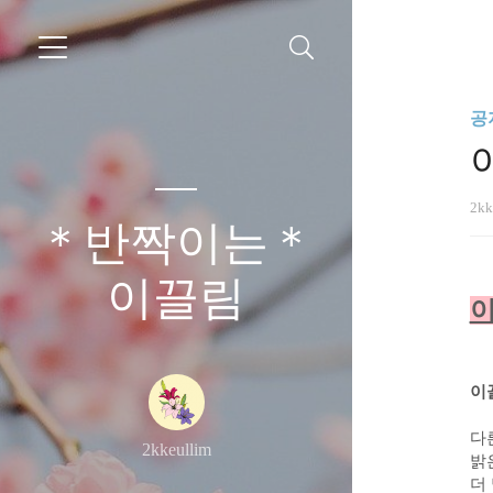
공
이
2kk
＊반짝이는＊
이끌림
이
이끌
다
2kkeullim
밝
더