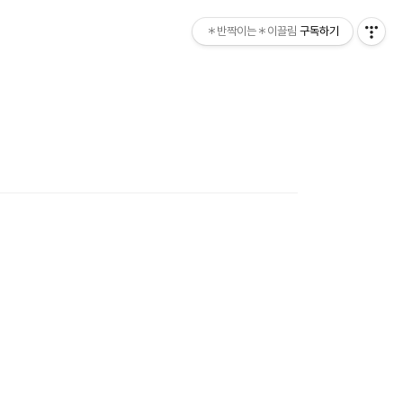
＊반짝이는＊이끌림
구독하기